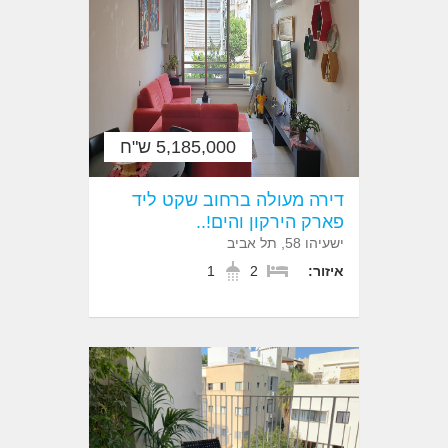
5,185,000 ש"ח
דירה מעולה ברחוב שקט ליד
פארק הירקון והים!..
ישעיהו 58, תל אביב
איזור:
2
1