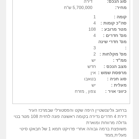
סוג הנכס:
דירה
מחיר:
5,700,000 ש"ח
קומה :
1
סה"כ קומות :
4
מטר מרובע :
108
מס' חדרים :
4
מס' חדרי שינה
3
:
מס' מקלחות :
2
ממ"ד :
יש
מצב הנכס :
חדש
מרפסת שמש :
אין
סוג חניה :
בטאבו
מעלית :
יש
כיווני אויר :
צפון , מזרח
ברחוב גליצנשטיין היפה שקט והפסטורלי שבמרכז העיר
דירת 4 חדרים נדירה בקומה ראשונה פונה לחזית 108 מטר בנוי
גדולה מרווחת ומוארת
משופצת ברמה גבוהה אחרי פרויקט תמא 1 של חבאקו סיטי
מעלית,ממד