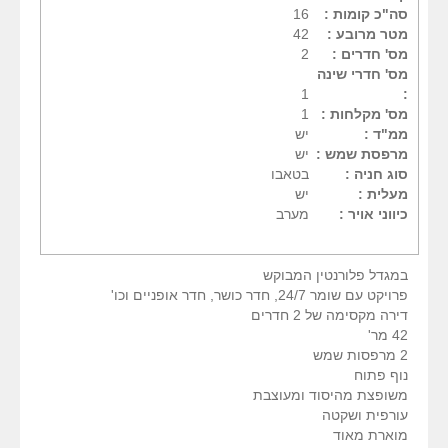
סה"כ קומות :
16
מטר מרובע :
42
מס' חדרים :
2
מס' חדרי שינה
1
:
מס' מקלחות :
1
ממ"ד :
יש
מרפסת שמש :
יש
סוג חניה :
בטאבו
מעלית :
יש
כיווני אויר :
מערב
במגדל פלורנטין המבוקש
פרויקט עם שומר 24/7, חדר כושר, חדר אופניים וכו'
דירה מקסימה של 2 חדרים
42 מר'
2 מרפסות שמש
נוף פתוח
משופצת מהיסוד ומעוצבת
עורפית ושקטה
מוארת מאוד