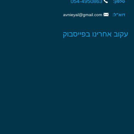
054-4950863‏‏
טלפון:
דוא"ל:
avnieyal@gmail.com
עקוב אחרינו בפייסבוק