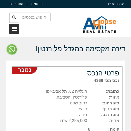
עמוד הבית
הרשמה
התחברות
דירה מקסימה במגדל פלורנטין!
נמכר
פרטי הנכס
נכס מס' 4366
כתובת:
העלייה 62, תל אביב-יפו
איזור:
פלורנטין והסביבה,
סוג רחוב:
רחוב שקט
סוג בניין:
חדש
סוג הנכס:
דירה
מחיר:
2,285,000 ש"ח
קומה :
8