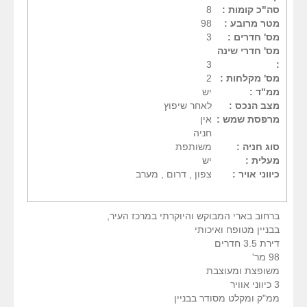
סה"כ קומות :
8
מטר מרובע :
98
מס' חדרים :
3
מס' חדרי שינה
3
:
מס' מקלחות :
2
ממ"ד :
יש
מצב הנכס :
לאחר שיפוץ
מרפסת שמש :
אין
חניה
סוג חניה :
משותפת
מעלית :
יש
כיווני אויר :
צפון , דרום , מערב
ברחוב בארי המבוקש והיוקרתי במרכז העיר,
בבניין מטופח ואיכותי
דירת 3.5 חדרים
98 מר'
משופצת ומעוצבת
3 כיווני אוויר
ממ"ק ומקלט מסודר בבניין