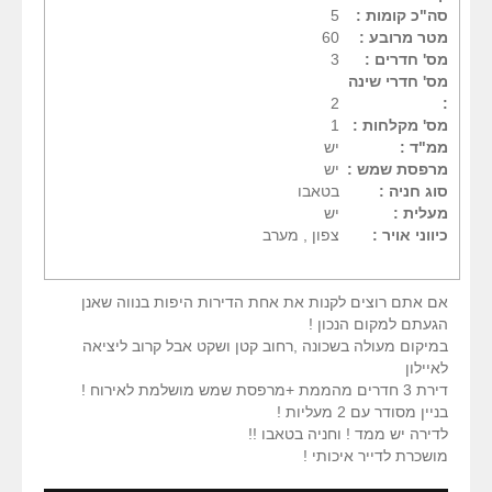
סה"כ קומות :
5
מטר מרובע :
60
מס' חדרים :
3
מס' חדרי שינה
2
:
מס' מקלחות :
1
ממ"ד :
יש
מרפסת שמש :
יש
סוג חניה :
בטאבו
מעלית :
יש
כיווני אויר :
צפון , מערב
אם אתם רוצים לקנות את אחת הדירות היפות בנווה שאנן
הגעתם למקום הנכון !
במיקום מעולה בשכונה ,רחוב קטן ושקט אבל קרוב ליציאה
לאיילון
דירת 3 חדרים מהממת +מרפסת שמש מושלמת לאירוח !
בניין מסודר עם 2 מעליות !
לדירה יש ממד ! וחניה בטאבו !!
מושכרת לדייר איכותי !